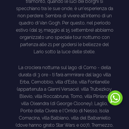
tramonto, quando le luci dei borghi si
specchiano tra le sue onde, è un'esperienza da
non perdere. Sembra di vivere all'interno di un
quadro di Van Gogh. Per questo, nel periodo
estivo (dal 15 maggio al 15 settembre) abbiamo
organizzato uno speciale tour notturno con
partenza alle 21 per godersi le bellezze del
Lario sotto la luce delle stelle.
La crociera notturna sul lago di Como - della
durata di 3 ore - ti farà ammirare dal lago villa
Erba, Cernobbio, villa d'Este, villa Fontanelle
(appartenuta a Gianni Versace), villa Trubezkoy,
Blevio, villa Roccabruna, Torno, villa Pliniana,
villa Oleandra (di George Clooney), Laglio,
Ponte della Civera e l'Orrido di Nesso, Isola
Comacina, villa Balbiano, villa del Balbaniello
(dove hanno girato Star Wars e 007), Tremezzo,