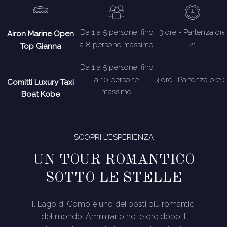
Da 1 a 5 persone, fino
3 ore - Partenza ore
Airon Marine Open
a 8 persone massimo
21
Top Gianna
Da 1 a 5 persone, fino
a 10 persone
3 ore | Partenza ore 2
Comitti Luxury Taxi
massimo
Boat Kobe
SCOPRI L'ESPERIENZA
UN TOUR ROMANTICO
SOTTO LE STELLE
Il Lago di Como è uno dei posti più romantici
del mondo. Ammirarlo nelle ore dopo il