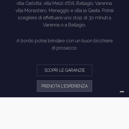
villa Carlotta, villa Melzi d'Eril, Bellagio, Varenna,
villa Monastero, Menaggio e villa la Gaeta. Potrai
scegliere di effettuare uno stop di 30 minuti a
Varenna o a Bellagio.
A bordo potrai brindare con un buon bicchiere
di prosecco.
SCOPRI LE GARANZIE
PRENOTA L'ESPERIENZA